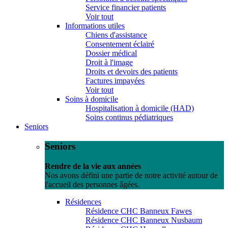
Service financier patients
Voir tout
Informations utiles
Chiens d'assistance
Consentement éclairé
Dossier médical
Droit à l'image
Droits et devoirs des patients
Factures impayées
Voir tout
Soins à domicile
Hospitalisation à domicile (HAD)
Soins continus pédiatriques
Seniors
Seniors
Rendre de la vie aux années
Nos avons défini une partie de notre activité autour de
l'accueil des personnes âgées.
Résidences
Résidence CHC Banneux Fawes
Résidence CHC Banneux Nusbaum