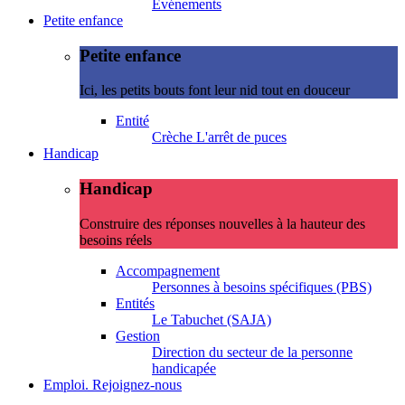
Evénements
Petite enfance
Petite enfance
Ici, les petits bouts font leur nid tout en douceur
Entité
Crèche L'arrêt de puces
Handicap
Handicap
Construire des réponses nouvelles à la hauteur des
besoins réels
Accompagnement
Personnes à besoins spécifiques (PBS)
Entités
Le Tabuchet (SAJA)
Gestion
Direction du secteur de la personne
handicapée
Emploi. Rejoignez-nous