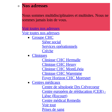
Nos adresses
Nous sommes multidisciplinaires et multisites. Nous ne
sommes jamais loin de vous.
Voir toutes nos adresses
Voir toutes nos adresses
Groupe CHC
Siège social
Services opérationnels
Crèche
Cliniques
Clinique CHC Hermalle
Clinique CHC Heusy
Clinique CHC MontLégia
Clinique CHC Waremme
Foyer Horizon CHC Moresnet
Centres médicaux
Centre de sénologie Drs Crèvecoeur
Centre européen de rééducation (CER) -
Liège (Rocourt)
Centre médical Remedis
Voir tout
Prises de sang