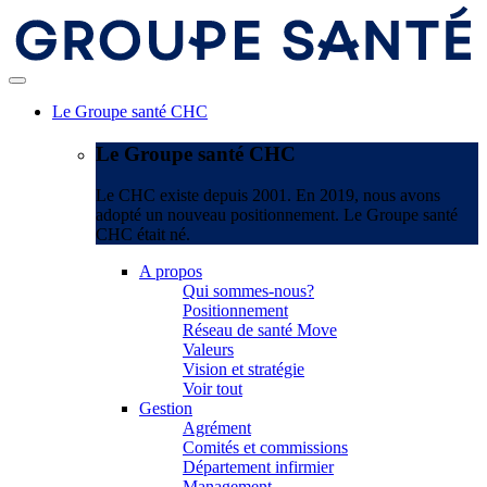
Le Groupe santé CHC
Le Groupe santé CHC
Le CHC existe depuis 2001. En 2019, nous avons
adopté un nouveau positionnement. Le Groupe santé
CHC était né.
A propos
Qui sommes-nous?
Positionnement
Réseau de santé Move
Valeurs
Vision et stratégie
Voir tout
Gestion
Agrément
Comités et commissions
Département infirmier
Management