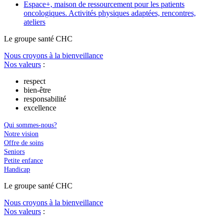
Espace+, maison de ressourcement pour les patients
oncologiques. Activités physiques adaptées, rencontres,
ateliers
Le
g
roupe s
a
nté CHC
Nous croyons à la bienveillance
Nos valeurs
:
respect
bien-être
responsabilité
excellence
Qui sommes-nous?
Notre vision
Offre de soins
Seniors
Petite enfance
Handicap
Le
g
roupe s
a
nté CHC
Nous croyons à la bienveillance
Nos valeurs
: