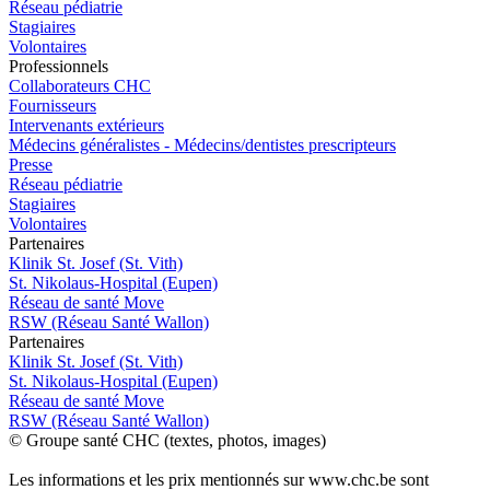
Réseau pédiatrie
Stagiaires
Volontaires
Pro
f
essionn
e
ls
Collaborateurs CHC
Fournisseurs
Intervenants extérieurs
Médecins généralistes - Médecins/dentistes prescripteurs
Presse
Réseau pédiatrie
Stagiaires
Volontaires
P
a
rtenai
r
es
Klinik St. Josef (St. Vith)
St. Nikolaus-Hospital (Eupen)
Réseau de santé Move
RSW (Réseau Santé Wallon)
P
a
rtenai
r
es
Klinik St. Josef (St. Vith)
St. Nikolaus-Hospital (Eupen)
Réseau de santé Move
RSW (Réseau Santé Wallon)
© Groupe santé CHC (textes, photos, images)
Les informations et les prix mentionnés sur www.chc.be sont