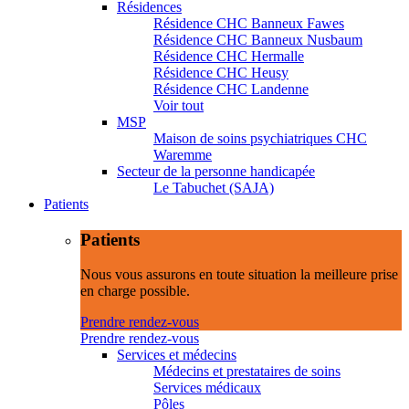
Résidences
Résidence CHC Banneux Fawes
Résidence CHC Banneux Nusbaum
Résidence CHC Hermalle
Résidence CHC Heusy
Résidence CHC Landenne
Voir tout
MSP
Maison de soins psychiatriques CHC
Waremme
Secteur de la personne handicapée
Le Tabuchet (SAJA)
Patients
Patients
Nous vous assurons en toute situation la meilleure prise
en charge possible.
Prendre rendez-vous
Prendre rendez-vous
Services et médecins
Médecins et prestataires de soins
Services médicaux
Pôles