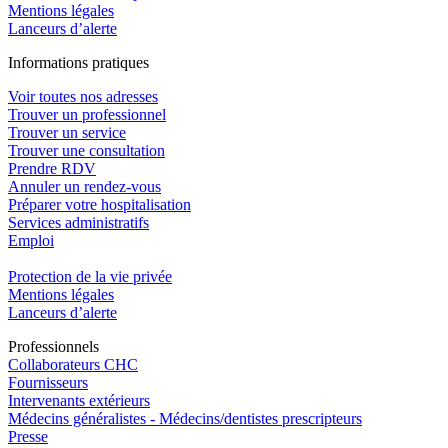
Mentions légales
Lanceurs d’alerte
In
f
ormations pra
t
iques
Voir toutes nos adresses
Trouver un professionnel
Trouver un service
Trouver une consultation
Prendre RDV
Annuler un rendez-vous
Préparer votre hospitalisation
Services administratifs
Emploi​
Protection de la vie privée
Mentions légales
Lanceurs d’alerte
Pro
f
essionn
e
ls
Collaborateurs CHC
Fournisseurs
Intervenants extérieurs
Médecins généralistes - Médecins/dentistes prescripteurs
Presse