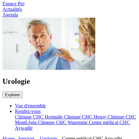
Espace Pro
Actualités
Agenda
Urologie
Explorer
Vue d'ensemble
Rendez-vous
Clinique CHC Hermalle
Clinique CHC Heusy
Clinique CHC
MontLégia
Clinique CHC Waremme
Centre médical CHC
Aywaille
Home
Services
Urologie
Centre médical CHC Aywaille