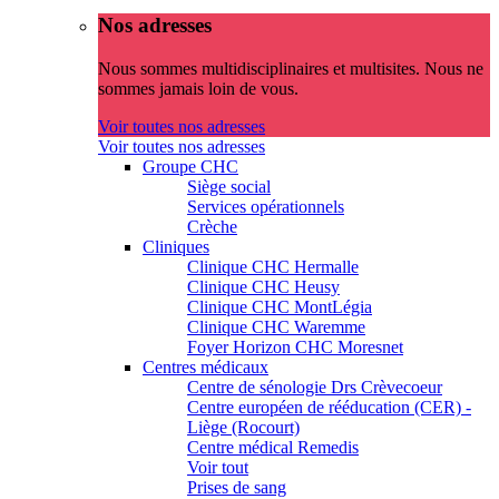
Nos adresses
Nous sommes multidisciplinaires et multisites. Nous ne
sommes jamais loin de vous.
Voir toutes nos adresses
Voir toutes nos adresses
Groupe CHC
Siège social
Services opérationnels
Crèche
Cliniques
Clinique CHC Hermalle
Clinique CHC Heusy
Clinique CHC MontLégia
Clinique CHC Waremme
Foyer Horizon CHC Moresnet
Centres médicaux
Centre de sénologie Drs Crèvecoeur
Centre européen de rééducation (CER) -
Liège (Rocourt)
Centre médical Remedis
Voir tout
Prises de sang