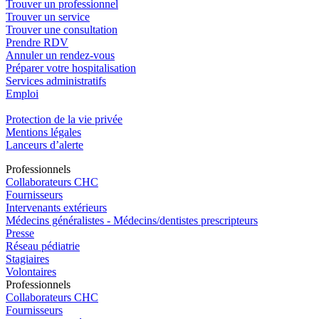
Trouver un professionnel
Trouver un service
Trouver une consultation
Prendre RDV
Annuler un rendez-vous
Préparer votre hospitalisation
Services administratifs
Emploi​
Protection de la vie privée
Mentions légales
Lanceurs d’alerte
Pro
f
essionn
e
ls
Collaborateurs CHC
Fournisseurs
Intervenants extérieurs
Médecins généralistes - Médecins/dentistes prescripteurs
Presse
Réseau pédiatrie
Stagiaires
Volontaires
Pro
f
essionn
e
ls
Collaborateurs CHC
Fournisseurs