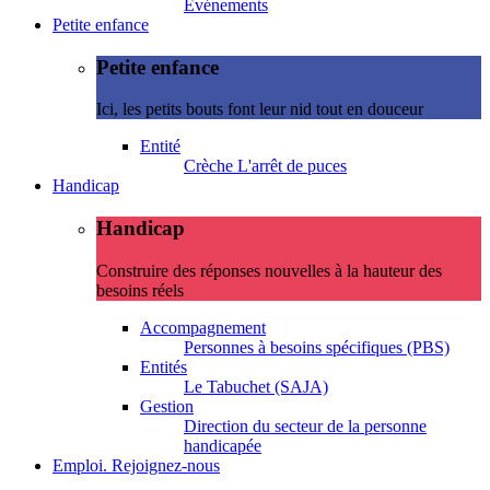
Evénements
Petite enfance
Petite enfance
Ici, les petits bouts font leur nid tout en douceur
Entité
Crèche L'arrêt de puces
Handicap
Handicap
Construire des réponses nouvelles à la hauteur des
besoins réels
Accompagnement
Personnes à besoins spécifiques (PBS)
Entités
Le Tabuchet (SAJA)
Gestion
Direction du secteur de la personne
handicapée
Emploi. Rejoignez-nous