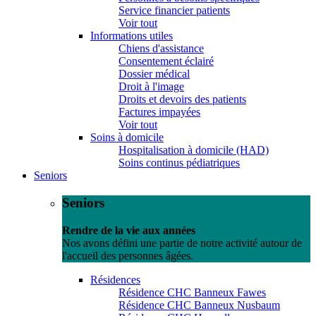
Service financier patients
Voir tout
Informations utiles
Chiens d'assistance
Consentement éclairé
Dossier médical
Droit à l'image
Droits et devoirs des patients
Factures impayées
Voir tout
Soins à domicile
Hospitalisation à domicile (HAD)
Soins continus pédiatriques
Seniors
Seniors
Rendre de la vie aux années
Nos avons défini une partie de notre activité autour de
l'accueil des personnes âgées.
Résidences
Résidence CHC Banneux Fawes
Résidence CHC Banneux Nusbaum