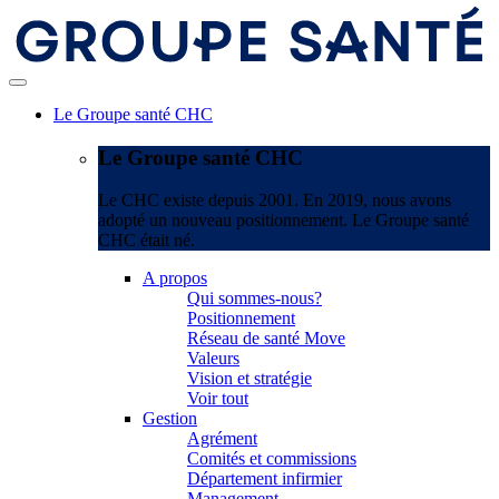
Le Groupe santé CHC
Le Groupe santé CHC
Le CHC existe depuis 2001. En 2019, nous avons
adopté un nouveau positionnement. Le Groupe santé
CHC était né.
A propos
Qui sommes-nous?
Positionnement
Réseau de santé Move
Valeurs
Vision et stratégie
Voir tout
Gestion
Agrément
Comités et commissions
Département infirmier
Management