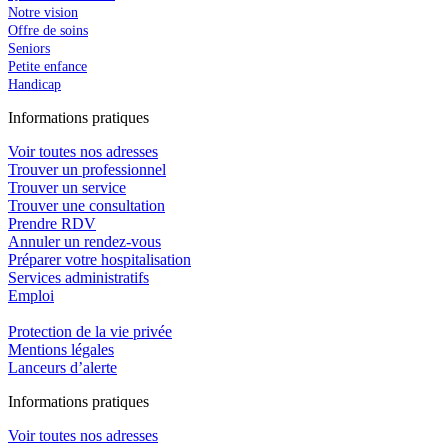
Notre vision
Offre de soins
Seniors
Petite enfance
Handicap
In
f
ormations pra
t
iques
Voir toutes nos adresses
Trouver un professionnel
Trouver un service
Trouver une consultation
Prendre RDV
Annuler un rendez-vous
Préparer votre hospitalisation
Services administratifs
Emploi​
Protection de la vie privée
Mentions légales
Lanceurs d’alerte
In
f
ormations pra
t
iques
Voir toutes nos adresses