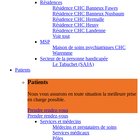
Résidences
Résidence CHC Banneux Fawes
Résidence CHC Banneux Nusbaum
Résidence CHC Hermalle
Résidence CHC Heusy
Résidence CHC Landenne
Voir tout
MSP
Maison de soins psychiatriques CHC
Waremme
Secteur de la personne handicapée
Le Tabuchet (SAJA)
Patients
Patients
Nous vous assurons en toute situation la meilleure prise
en charge possible.
Prendre rendez-vous
Prendre rendez-vous
Services et médecins
Médecins et prestataires de soins
Services médicaux
Pôles