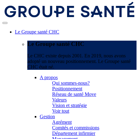
Le Groupe santé CHC
Le Groupe santé CHC
Le CHC existe depuis 2001. En 2019, nous avons
adopté un nouveau positionnement. Le Groupe santé
CHC était né.
A propos
Qui sommes-nous?
Positionnement
Réseau de santé Move
Valeurs
Vision et stratégie
Voir tout
Gestion
Agrément
Comités et commissions
Département infirmier
Management