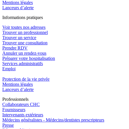
Mentions légales
Lanceurs d’alerte
In
f
ormations pra
t
iques
Voir toutes nos adresses
Trouver un professionnel
Trouver un service
Trouver une consultation
Prendre RDV
Annuler un rendez-vous
Préparer votre hospitalisation
Services administratifs
Emploi​
Protection de la vie privée
Mentions légales
Lanceurs d’alerte
Pro
f
essionn
e
ls
Collaborateurs CHC
Fournisseurs
Intervenants extérieurs
Médecins généralistes - Médecins/dentistes prescripteurs
Presse