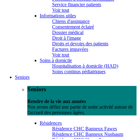
Service financier patients
Voir tout
Informations utiles
Chiens d'assistance
Consentement éclairé
Dossier médical
Droit à l'image
Droits et devoirs des patients
Factures impayées
Voir tout
Soins à domicile
Hospitalisation à domicile (HAD)
Soins continus pédiatriques
Seniors
Seniors
Rendre de la vie aux années
Nos avons défini une partie de notre activité autour de
l'accueil des personnes âgées.
Résidences
Résidence CHC Banneux Fawes
Résidence CHC Banneux Nusbaum