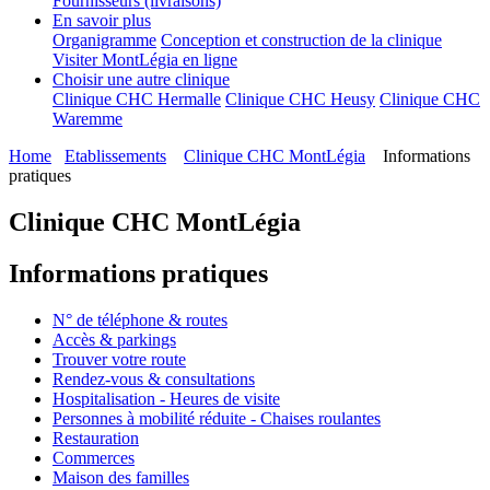
Fournisseurs (livraisons)
En savoir plus
Organigramme
Conception et construction de la clinique
Visiter MontLégia en ligne
Choisir une autre clinique
Clinique CHC Hermalle
Clinique CHC Heusy
Clinique CHC
Waremme
Home
Etablissements
Clinique CHC MontLégia
Informations
pratiques
Clinique CHC MontLégia
Informations pratiques
N° de téléphone & routes
Accès & parkings
Trouver votre route
Rendez-vous & consultations
Hospitalisation - Heures de visite
Personnes à mobilité réduite - Chaises roulantes
Restauration
Commerces
Maison des familles