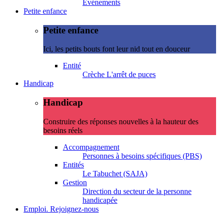
Evénements
Petite enfance
Petite enfance
Ici, les petits bouts font leur nid tout en douceur
Entité
Crèche L'arrêt de puces
Handicap
Handicap
Construire des réponses nouvelles à la hauteur des
besoins réels
Accompagnement
Personnes à besoins spécifiques (PBS)
Entités
Le Tabuchet (SAJA)
Gestion
Direction du secteur de la personne
handicapée
Emploi. Rejoignez-nous