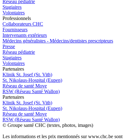
Réseau pédiatrie
Stagiaires
Volontaires
Pro
f
essionn
e
ls
Collaborateurs CHC
Fournisseurs
Intervenants extérieurs
Médecins généralistes - Médecins/dentistes prescripteurs
Presse
Réseau pédiatrie
Stagiaires
Volontaires
P
a
rtenai
r
es
Klinik St. Josef (St. Vith)
St. Nikolaus-Hospital (Eupen)
Réseau de santé Move
RSW (Réseau Santé Wallon)
P
a
rtenai
r
es
Klinik St. Josef (St. Vith)
St. Nikolaus-Hospital (Eupen)
Réseau de santé Move
RSW (Réseau Santé Wallon)
© Groupe santé CHC (textes, photos, images)
Les informations et les prix mentionnés sur www.chc.be sont