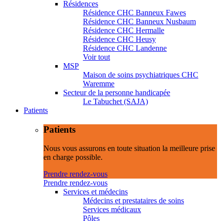
Résidences
Résidence CHC Banneux Fawes
Résidence CHC Banneux Nusbaum
Résidence CHC Hermalle
Résidence CHC Heusy
Résidence CHC Landenne
Voir tout
MSP
Maison de soins psychiatriques CHC
Waremme
Secteur de la personne handicapée
Le Tabuchet (SAJA)
Patients
Patients
Nous vous assurons en toute situation la meilleure prise
en charge possible.
Prendre rendez-vous
Prendre rendez-vous
Services et médecins
Médecins et prestataires de soins
Services médicaux
Pôles