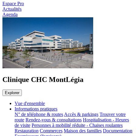
Espace Pro
Actualités
Agenda
Clinique CHC MontLégia
Explorer
Vue d'ensemble
Informations pratiques
N° de téléphone & routes
Accès & parkings
Trouver votre
route
Rendez-vous & consultations
Hospitalisation - Heures
de visite
Personnes à mobilité réduite - Chaises roulantes
Restauration
Commerces
Maison des familles
Documentation