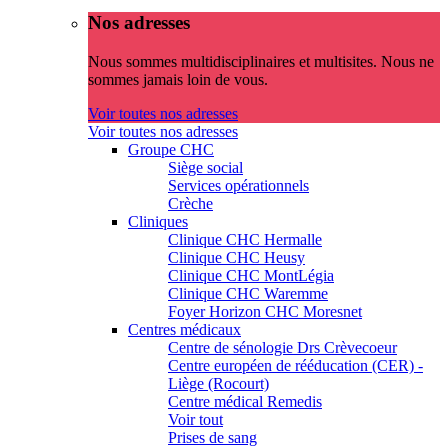
Nos adresses
Nous sommes multidisciplinaires et multisites. Nous ne
sommes jamais loin de vous.
Voir toutes nos adresses
Voir toutes nos adresses
Groupe CHC
Siège social
Services opérationnels
Crèche
Cliniques
Clinique CHC Hermalle
Clinique CHC Heusy
Clinique CHC MontLégia
Clinique CHC Waremme
Foyer Horizon CHC Moresnet
Centres médicaux
Centre de sénologie Drs Crèvecoeur
Centre européen de rééducation (CER) -
Liège (Rocourt)
Centre médical Remedis
Voir tout
Prises de sang