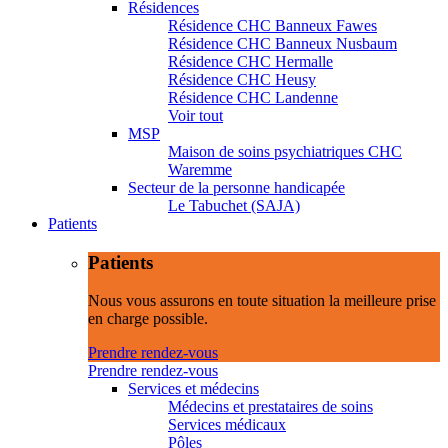
Résidences
Résidence CHC Banneux Fawes
Résidence CHC Banneux Nusbaum
Résidence CHC Hermalle
Résidence CHC Heusy
Résidence CHC Landenne
Voir tout
MSP
Maison de soins psychiatriques CHC
Waremme
Secteur de la personne handicapée
Le Tabuchet (SAJA)
Patients
Patients
Nous vous assurons en toute situation la meilleure prise
en charge possible.
Prendre rendez-vous
Prendre rendez-vous
Services et médecins
Médecins et prestataires de soins
Services médicaux
Pôles