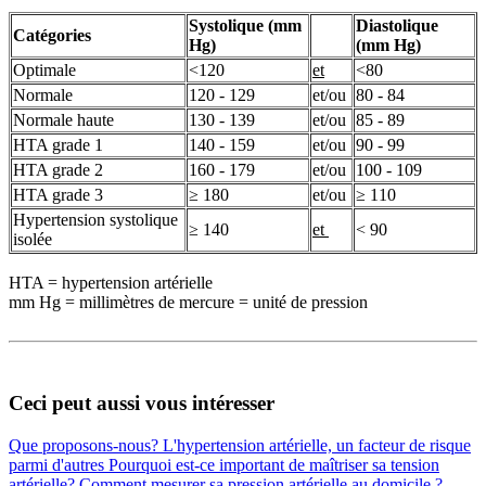
Systolique (mm
Diastolique
Catégories
Hg)
(mm Hg)
Optimale
<120
et
<80
Normale
120 - 129
et/ou
80 - 84
Normale haute
130 - 139
et/ou
85 - 89
HTA grade 1
140 - 159
et/ou
90 - 99
HTA grade 2
160 - 179
et/ou
100 - 109
HTA grade 3
≥ 180
et/ou
≥ 110
Hypertension systolique
≥ 140
et
< 90
isolée
HTA = hypertension artérielle
mm Hg = millimètres de mercure = unité de pression
Ceci peut aussi vous intéresser
Que proposons-nous?
L'hypertension artérielle, un facteur de risque
parmi d'autres
Pourquoi est-ce important de maîtriser sa tension
artérielle?
Comment mesurer sa pression artérielle au domicile ?