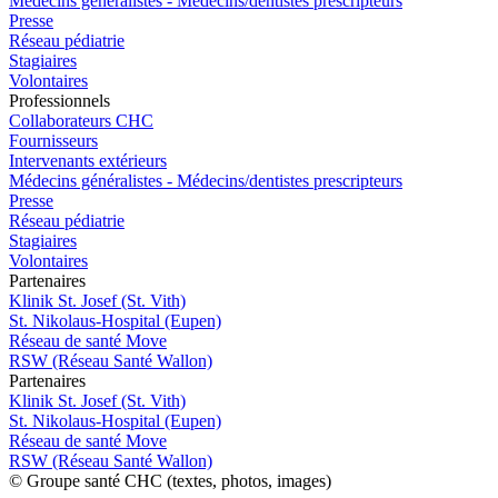
Médecins généralistes - Médecins/dentistes prescripteurs
Presse
Réseau pédiatrie
Stagiaires
Volontaires
Pro
f
essionn
e
ls
Collaborateurs CHC
Fournisseurs
Intervenants extérieurs
Médecins généralistes - Médecins/dentistes prescripteurs
Presse
Réseau pédiatrie
Stagiaires
Volontaires
P
a
rtenai
r
es
Klinik St. Josef (St. Vith)
St. Nikolaus-Hospital (Eupen)
Réseau de santé Move
RSW (Réseau Santé Wallon)
P
a
rtenai
r
es
Klinik St. Josef (St. Vith)
St. Nikolaus-Hospital (Eupen)
Réseau de santé Move
RSW (Réseau Santé Wallon)
© Groupe santé CHC (textes, photos, images)