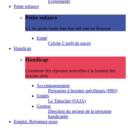
Evénements
Petite enfance
Petite enfance
Ici, les petits bouts font leur nid tout en douceur
Entité
Crèche L'arrêt de puces
Handicap
Handicap
Construire des réponses nouvelles à la hauteur des
besoins réels
Accompagnement
Personnes à besoins spécifiques (PBS)
Entités
Le Tabuchet (SAJA)
Gestion
Direction du secteur de la personne
handicapée
Emploi. Rejoignez-nous