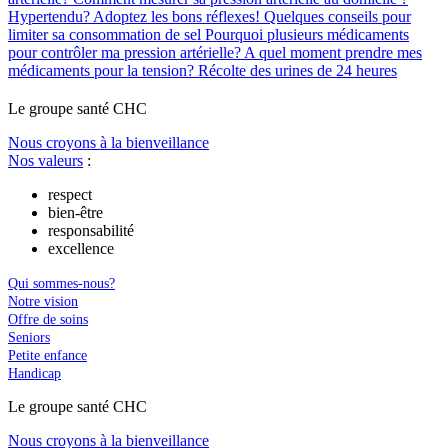
Hypertendu? Adoptez les bons réflexes!
Quelques conseils pour
limiter sa consommation de sel
Pourquoi plusieurs médicaments
pour contrôler ma pression artérielle?
A quel moment prendre mes
médicaments pour la tension?
Récolte des urines de 24 heures
Le
g
roupe s
a
nté CHC
Nous croyons à la bienveillance
Nos valeurs
:
respect
bien-être
responsabilité
excellence
Qui sommes-nous?
Notre vision
Offre de soins
Seniors
Petite enfance
Handicap
Le
g
roupe s
a
nté CHC
Nous croyons à la bienveillance