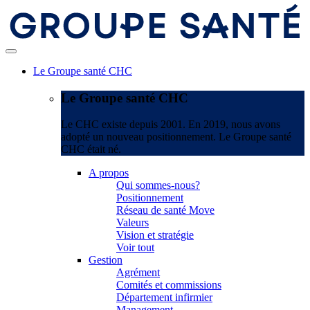
Le Groupe santé CHC
Le Groupe santé CHC
Le CHC existe depuis 2001. En 2019, nous avons
adopté un nouveau positionnement. Le Groupe santé
CHC était né.
A propos
Qui sommes-nous?
Positionnement
Réseau de santé Move
Valeurs
Vision et stratégie
Voir tout
Gestion
Agrément
Comités et commissions
Département infirmier
Management