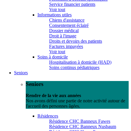
Service financier patients
Voir tout
Informations utiles
Chiens d'assistance
Consentement éclairé
Dossier médical
Droit à l'image
Droits et devoirs des patients
Factures impayées
Voir tout
Soins à domicile
Hospitalisation à domicile (HAD)
Soins continus pédiatriques
Seniors
Seniors
Rendre de la vie aux années
Nos avons défini une partie de notre activité autour de
l'accueil des personnes âgées.
Résidences
Résidence CHC Banneux Fawes
Résidence CHC Banneux Nusbaum