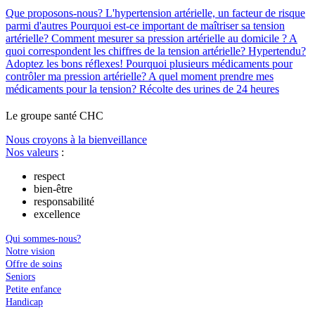
Que proposons-nous?
L'hypertension artérielle, un facteur de risque
parmi d'autres
Pourquoi est-ce important de maîtriser sa tension
artérielle?
Comment mesurer sa pression artérielle au domicile ?
A
quoi correspondent les chiffres de la tension artérielle?
Hypertendu?
Adoptez les bons réflexes!
Pourquoi plusieurs médicaments pour
contrôler ma pression artérielle?
A quel moment prendre mes
médicaments pour la tension?
Récolte des urines de 24 heures
Le
g
roupe s
a
nté CHC
Nous croyons à la bienveillance
Nos valeurs
:
respect
bien-être
responsabilité
excellence
Qui sommes-nous?
Notre vision
Offre de soins
Seniors
Petite enfance
Handicap