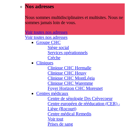
Nos adresses
Nous sommes multidisciplinaires et multisites. Nous ne
sommes jamais loin de vous.
Voir toutes nos adresses
Voir toutes nos adresses
Groupe CHC
Siège social
Services opérationnels
Crèche
Cliniques
Clinique CHC Hermalle
Clinique CHC Heusy
Clinique CHC MontLégia
Clinique CHC Waremme
Foyer Horizon CHC Moresnet
Centres médicaux
Centre de sénologie Drs Crèvecoeur
Centre européen de rééducation (CER) -
Liège (Rocourt)
Centre médical Remedis
Voir tout
Prises de sang