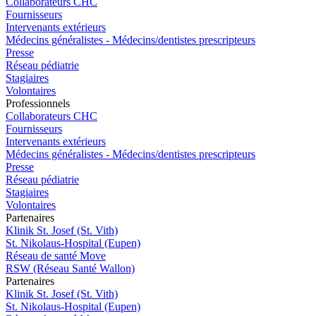
Collaborateurs CHC
Fournisseurs
Intervenants extérieurs
Médecins généralistes - Médecins/dentistes prescripteurs
Presse
Réseau pédiatrie
Stagiaires
Volontaires
Pro
f
essionn
e
ls
Collaborateurs CHC
Fournisseurs
Intervenants extérieurs
Médecins généralistes - Médecins/dentistes prescripteurs
Presse
Réseau pédiatrie
Stagiaires
Volontaires
P
a
rtenai
r
es
Klinik St. Josef (St. Vith)
St. Nikolaus-Hospital (Eupen)
Réseau de santé Move
RSW (Réseau Santé Wallon)
P
a
rtenai
r
es
Klinik St. Josef (St. Vith)
St. Nikolaus-Hospital (Eupen)