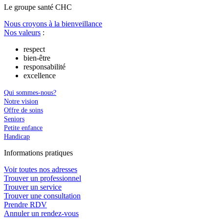
Le
g
roupe s
a
nté CHC
Nous croyons à la bienveillance
Nos valeurs
:
respect
bien-être
responsabilité
excellence
Qui sommes-nous?
Notre vision
Offre de soins
Seniors
Petite enfance
Handicap
In
f
ormations pra
t
iques
Voir toutes nos adresses
Trouver un professionnel
Trouver un service
Trouver une consultation
Prendre RDV
Annuler un rendez-vous