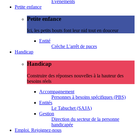
Evénements
Petite enfance
Petite enfance
Ici, les petits bouts font leur nid tout en douceur
Entité
Crèche L'arrêt de puces
Handicap
Handicap
Construire des réponses nouvelles à la hauteur des
besoins réels
Accompagnement
Personnes à besoins spécifiques (PBS)
Entités
Le Tabuchet (SAJA)
Gestion
Direction du secteur de la personne
handicapée
Emploi. Rejoignez-nous