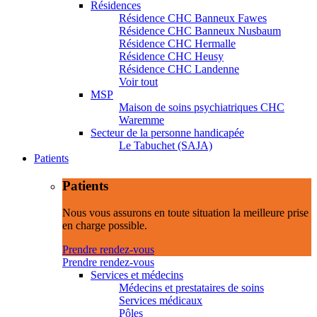
Résidences
Résidence CHC Banneux Fawes
Résidence CHC Banneux Nusbaum
Résidence CHC Hermalle
Résidence CHC Heusy
Résidence CHC Landenne
Voir tout
MSP
Maison de soins psychiatriques CHC
Waremme
Secteur de la personne handicapée
Le Tabuchet (SAJA)
Patients
Patients
Nous vous assurons en toute situation la meilleure prise
en charge possible.
Prendre rendez-vous
Prendre rendez-vous
Services et médecins
Médecins et prestataires de soins
Services médicaux
Pôles