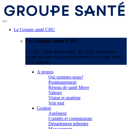
Le Groupe santé CHC
Le Groupe santé CHC
Le CHC existe depuis 2001. En 2019, nous avons
adopté un nouveau positionnement. Le Groupe santé
CHC était né.
A propos
Qui sommes-nous?
Positionnement
Réseau de santé Move
Valeurs
Vision et stratégie
Voir tout
Gestion
Agrément
Comités et commissions
Département infirmier
Management