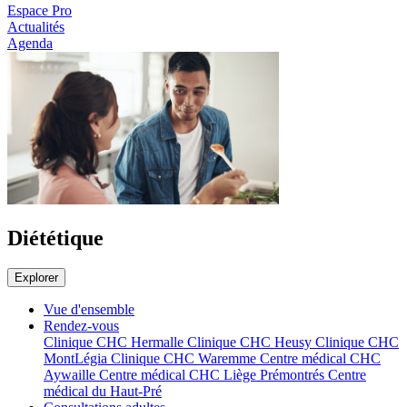
Espace Pro
Actualités
Agenda
Diététique
Explorer
Vue d'ensemble
Rendez-vous
Clinique CHC Hermalle
Clinique CHC Heusy
Clinique CHC
MontLégia
Clinique CHC Waremme
Centre médical CHC
Aywaille
Centre médical CHC Liège Prémontrés
Centre
médical du Haut-Pré