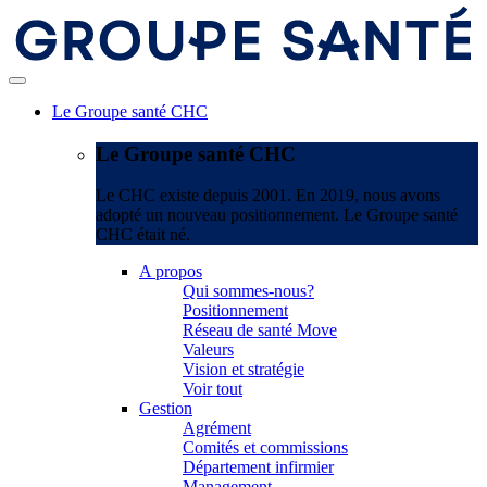
Le Groupe santé CHC
Le Groupe santé CHC
Le CHC existe depuis 2001. En 2019, nous avons
adopté un nouveau positionnement. Le Groupe santé
CHC était né.
A propos
Qui sommes-nous?
Positionnement
Réseau de santé Move
Valeurs
Vision et stratégie
Voir tout
Gestion
Agrément
Comités et commissions
Département infirmier
Management