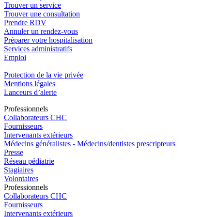
Trouver un service
Trouver une consultation
Prendre RDV
Annuler un rendez-vous
Préparer votre hospitalisation
Services administratifs
Emploi​
Protection de la vie privée
Mentions légales
Lanceurs d’alerte
Pro
f
essionn
e
ls
Collaborateurs CHC
Fournisseurs
Intervenants extérieurs
Médecins généralistes - Médecins/dentistes prescripteurs
Presse
Réseau pédiatrie
Stagiaires
Volontaires
Pro
f
essionn
e
ls
Collaborateurs CHC
Fournisseurs
Intervenants extérieurs