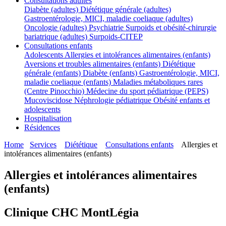
Consultations adultes
Diabète (adultes)
Diététique générale (adultes)
Gastroentérologie, MICI, maladie coeliaque (adultes)
Oncologie (adultes)
Psychiatrie
Surpoids et obésité-chirurgie
bariatrique (adultes)
Surpoids-CITEP
Consultations enfants
Adolescents
Allergies et intolérances alimentaires (enfants)
Aversions et troubles alimentaires (enfants)
Diététique
générale (enfants)
Diabète (enfants)
Gastroentérologie, MICI,
maladie coeliaque (enfants)
Maladies métaboliques rares
(Centre Pinocchio)
Médecine du sport pédiatrique (PEPS)
Mucoviscidose
Néphrologie pédiatrique
Obésité enfants et
adolescents
Hospitalisation
Résidences
Home
Services
Diététique
Consultations enfants
Allergies et
intolérances alimentaires (enfants)
Allergies et intolérances alimentaires
(enfants)
Clinique CHC MontLégia