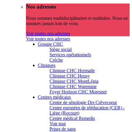
Nos adresses
Nous sommes multidisciplinaires et multisites. Nous ne
sommes jamais loin de vous.
Voir toutes nos adresses
Voir toutes nos adresses
Groupe CHC
Siège social
Services opérationnels
Crèche
Cliniques
Clinique CHC Hermalle
Clinique CHC Heusy
Clinique CHC MontLégia
Clinique CHC Waremme
Foyer Horizon CHC Moresnet
Centres médicaux
Centre de sénologie Drs Crèvecoeur
Centre européen de rééducation (CER) -
Liège (Rocourt)
Centre médical Remedis
Voir tout
Prises de sang