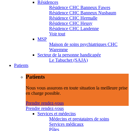
Résidences
Résidence CHC Banneux Fawes
Résidence CHC Banneux Nusbaum
Résidence CHC Hermalle
Résidence CHC Heusy
Résidence CHC Landenne
Voir tout
MSP
Maison de soins psychiatriques CHC
Waremme
Secteur de la personne handicapée
Le Tabuchet (SAJA)
Patients
Patients
Nous vous assurons en toute situation la meilleure prise
en charge possible.
Prendre rendez-vous
Prendre rendez-vous
Services et médecins
Médecins et prestataires de soins
Services médicaux
Pôles