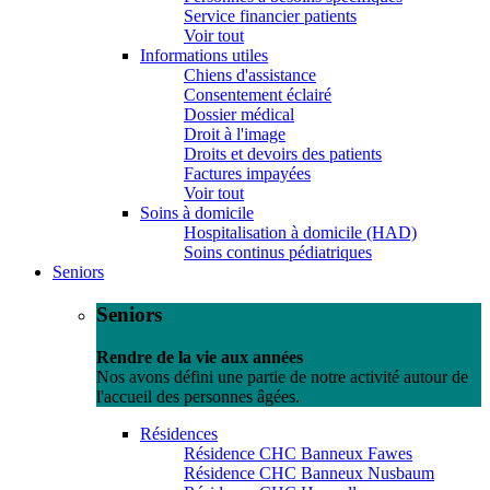
Service financier patients
Voir tout
Informations utiles
Chiens d'assistance
Consentement éclairé
Dossier médical
Droit à l'image
Droits et devoirs des patients
Factures impayées
Voir tout
Soins à domicile
Hospitalisation à domicile (HAD)
Soins continus pédiatriques
Seniors
Seniors
Rendre de la vie aux années
Nos avons défini une partie de notre activité autour de
l'accueil des personnes âgées.
Résidences
Résidence CHC Banneux Fawes
Résidence CHC Banneux Nusbaum