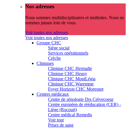
Nos adresses
Nous sommes multidisciplinaires et multisites. Nous ne
sommes jamais loin de vous.
Voir toutes nos adresses
Voir toutes nos adresses
Groupe CHC
Siège social
Services opérationnels
Crèche
Cliniques
Clinique CHC Hermalle
Clinique CHC Heusy
Clinique CHC MontLégia
Clinique CHC Waremme
Foyer Horizon CHC Moresnet
Centres médicaux
Centre de sénologie Drs Crèvecoeur
Centre européen de rééducation (CER) -
Liège (Rocourt)
Centre médical Remedis
Voir tout
Prises de sang