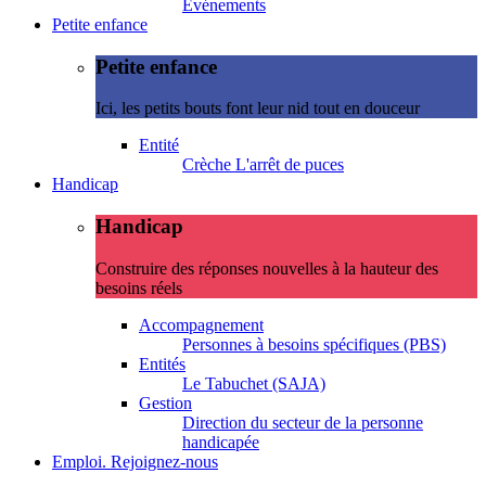
Evénements
Petite enfance
Petite enfance
Ici, les petits bouts font leur nid tout en douceur
Entité
Crèche L'arrêt de puces
Handicap
Handicap
Construire des réponses nouvelles à la hauteur des
besoins réels
Accompagnement
Personnes à besoins spécifiques (PBS)
Entités
Le Tabuchet (SAJA)
Gestion
Direction du secteur de la personne
handicapée
Emploi. Rejoignez-nous