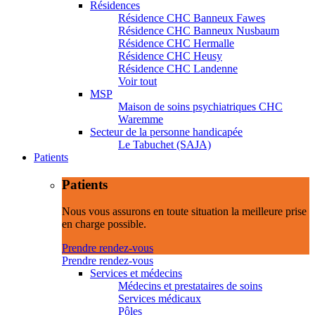
Résidences
Résidence CHC Banneux Fawes
Résidence CHC Banneux Nusbaum
Résidence CHC Hermalle
Résidence CHC Heusy
Résidence CHC Landenne
Voir tout
MSP
Maison de soins psychiatriques CHC
Waremme
Secteur de la personne handicapée
Le Tabuchet (SAJA)
Patients
Patients
Nous vous assurons en toute situation la meilleure prise
en charge possible.
Prendre rendez-vous
Prendre rendez-vous
Services et médecins
Médecins et prestataires de soins
Services médicaux
Pôles