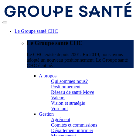
Le Groupe santé CHC
Le Groupe santé CHC
Le CHC existe depuis 2001. En 2019, nous avons
adopté un nouveau positionnement. Le Groupe santé
CHC était né.
A propos
Qui sommes-nous?
Positionnement
Réseau de santé Move
Valeurs
Vision et stratégie
Voir tout
Gestion
Agrément
Comités et commissions
Département infirmier
Management