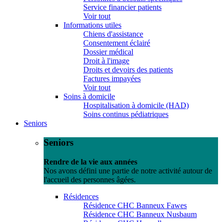
Service financier patients
Voir tout
Informations utiles
Chiens d'assistance
Consentement éclairé
Dossier médical
Droit à l'image
Droits et devoirs des patients
Factures impayées
Voir tout
Soins à domicile
Hospitalisation à domicile (HAD)
Soins continus pédiatriques
Seniors
Seniors
Rendre de la vie aux années
Nos avons défini une partie de notre activité autour de
l'accueil des personnes âgées.
Résidences
Résidence CHC Banneux Fawes
Résidence CHC Banneux Nusbaum