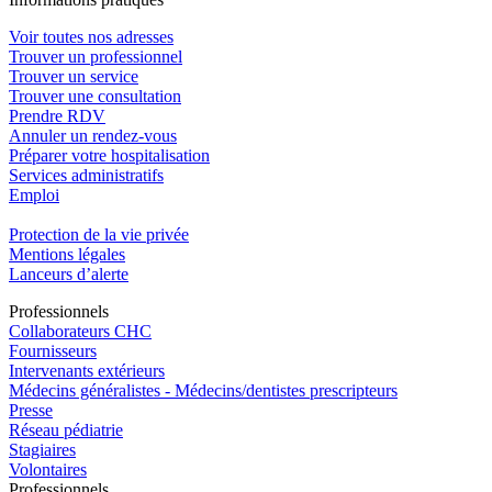
Voir toutes nos adresses
Trouver un professionnel
Trouver un service
Trouver une consultation
Prendre RDV
Annuler un rendez-vous
Préparer votre hospitalisation
Services administratifs
Emploi​
Protection de la vie privée
Mentions légales
Lanceurs d’alerte
Pro
f
essionn
e
ls
Collaborateurs CHC
Fournisseurs
Intervenants extérieurs
Médecins généralistes - Médecins/dentistes prescripteurs
Presse
Réseau pédiatrie
Stagiaires
Volontaires
Pro
f
essionn
e
ls