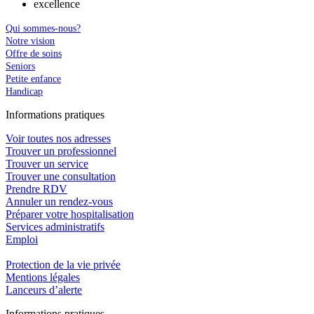
excellence
Qui sommes-nous?
Notre vision
Offre de soins
Seniors
Petite enfance
Handicap
In
f
ormations pra
t
iques
Voir toutes nos adresses
Trouver un professionnel
Trouver un service
Trouver une consultation
Prendre RDV
Annuler un rendez-vous
Préparer votre hospitalisation
Services administratifs
Emploi​
Protection de la vie privée
Mentions légales
Lanceurs d’alerte
In
f
ormations pra
t
iques