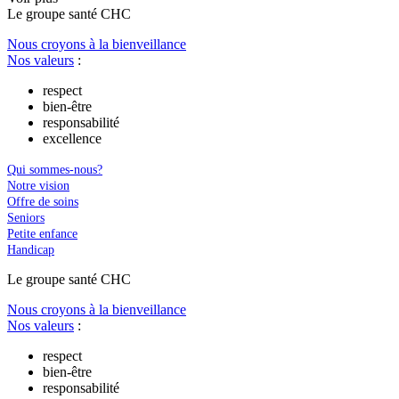
Le
g
roupe s
a
nté CHC
Nous croyons à la bienveillance
Nos valeurs
:
respect
bien-être
responsabilité
excellence
Qui sommes-nous?
Notre vision
Offre de soins
Seniors
Petite enfance
Handicap
Le
g
roupe s
a
nté CHC
Nous croyons à la bienveillance
Nos valeurs
:
respect
bien-être
responsabilité