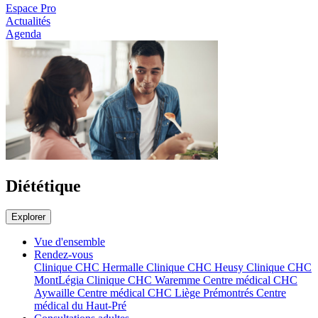
Espace Pro
Actualités
Agenda
Diététique
Explorer
Vue d'ensemble
Rendez-vous
Clinique CHC Hermalle
Clinique CHC Heusy
Clinique CHC
MontLégia
Clinique CHC Waremme
Centre médical CHC
Aywaille
Centre médical CHC Liège Prémontrés
Centre
médical du Haut-Pré