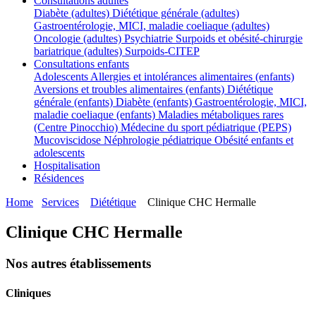
Consultations adultes
Diabète (adultes)
Diététique générale (adultes)
Gastroentérologie, MICI, maladie coeliaque (adultes)
Oncologie (adultes)
Psychiatrie
Surpoids et obésité-chirurgie
bariatrique (adultes)
Surpoids-CITEP
Consultations enfants
Adolescents
Allergies et intolérances alimentaires (enfants)
Aversions et troubles alimentaires (enfants)
Diététique
générale (enfants)
Diabète (enfants)
Gastroentérologie, MICI,
maladie coeliaque (enfants)
Maladies métaboliques rares
(Centre Pinocchio)
Médecine du sport pédiatrique (PEPS)
Mucoviscidose
Néphrologie pédiatrique
Obésité enfants et
adolescents
Hospitalisation
Résidences
Home
Services
Diététique
Clinique CHC Hermalle
Clinique CHC Hermalle
Nos autres établissements
Cliniques