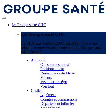
Le Groupe santé CHC
Le Groupe santé CHC
Le CHC existe depuis 2001. En 2019, nous avons
adopté un nouveau positionnement. Le Groupe santé
CHC était né.
A propos
Qui sommes-nous?
Positionnement
Réseau de santé Move
Valeurs
Vision et stratégie
Voir tout
Gestion
Agrément
Comités et commissions
Département infirmier
Management