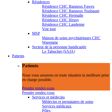
Résidences
Résidence CHC Banneux Fawes
Résidence CHC Banneux Nusbaum
Résidence CHC Hermalle
Résidence CHC Heusy
Résidence CHC Landenne
Voir tout
MSP
Maison de soins psychiatriques CHC
Waremme
Secteur de la personne handicapée
Le Tabuchet (SAJA)
Patients
Patients
Nous vous assurons en toute situation la meilleure prise
en charge possible.
Prendre rendez-vous
Prendre rendez-vous
Services et médecins
Médecins et prestataires de soins
Services médicaux
Pôles