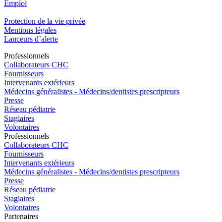
Emploi​
Protection de la vie privée
Mentions légales
Lanceurs d’alerte
Pro
f
essionn
e
ls
Collaborateurs CHC
Fournisseurs
Intervenants extérieurs
Médecins généralistes - Médecins/dentistes prescripteurs
Presse
Réseau pédiatrie
Stagiaires
Volontaires
Pro
f
essionn
e
ls
Collaborateurs CHC
Fournisseurs
Intervenants extérieurs
Médecins généralistes - Médecins/dentistes prescripteurs
Presse
Réseau pédiatrie
Stagiaires
Volontaires
P
a
rtenai
r
es