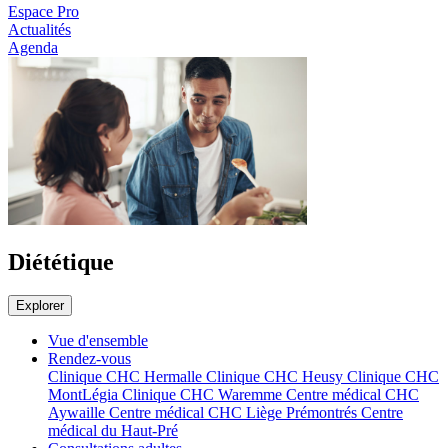
Espace Pro
Actualités
Agenda
Diététique
Explorer
Vue d'ensemble
Rendez-vous
Clinique CHC Hermalle
Clinique CHC Heusy
Clinique CHC
MontLégia
Clinique CHC Waremme
Centre médical CHC
Aywaille
Centre médical CHC Liège Prémontrés
Centre
médical du Haut-Pré