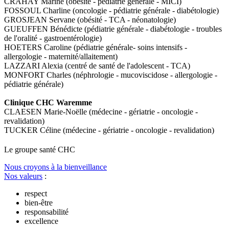
CRAHAY Marine (obésité - pédiatrie générale - MICI)
FOSSOUL Charline (oncologie - pédiatrie générale - diabétologie)
GROSJEAN Servane (obésité - TCA - néonatologie)
GUEUFFEN Bénédicte (pédiatrie générale - diabétologie - troubles
de l'oralité - gastroentérologie)
HOETERS Caroline (pédiatrie générale- soins intensifs -
allergologie - maternité/allaitement)
LAZZARI Alexia (centré de santé de l'adolescent - TCA)
MONFORT Charles (néphrologie - mucoviscidose - allergologie -
pédiatrie générale)
Clinique CHC Waremme
CLAESEN Marie-Noëlle (médecine - gériatrie - oncologie -
revalidation)
TUCKER Céline (médecine - gériatrie - oncologie - revalidation)
Le
g
roupe s
a
nté CHC
Nous croyons à la bienveillance
Nos valeurs
:
respect
bien-être
responsabilité
excellence