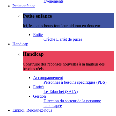
Evénements
Petite enfance
Petite enfance
Ici, les petits bouts font leur nid tout en douceur
Entité
Crèche L'arrêt de puces
Handicap
Handicap
Construire des réponses nouvelles à la hauteur des
besoins réels
Accompagnement
Personnes à besoins spécifiques (PBS)
Entités
Le Tabuchet (SAJA)
Gestion
Direction du secteur de la personne
handicapée
Emploi. Rejoignez-nous