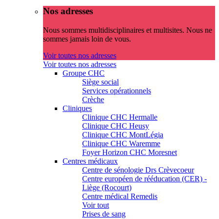
Nos adresses
Nous sommes multidisciplinaires et multisites. Nous ne
sommes jamais loin de vous.
Voir toutes nos adresses
Voir toutes nos adresses
Groupe CHC
Siège social
Services opérationnels
Crèche
Cliniques
Clinique CHC Hermalle
Clinique CHC Heusy
Clinique CHC MontLégia
Clinique CHC Waremme
Foyer Horizon CHC Moresnet
Centres médicaux
Centre de sénologie Drs Crèvecoeur
Centre européen de rééducation (CER) -
Liège (Rocourt)
Centre médical Remedis
Voir tout
Prises de sang