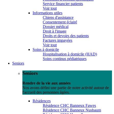
Service financier patients
Voir tout
Informations utiles
Chiens d'assistance
Consentement éclairé
Dossier médical
Droit à l'image
Droits et devoirs des patients
Factures impayées
Voir tout
Soins à domicile
Hospitalisation à domicile (HAD)
Soins continus pédiatriques
Seniors
Seniors
Rendre de la vie aux années
Nos avons défini une partie de notre activité autour de
l'accueil des personnes âgées.
Résidences
Résidence CHC Banneux Fawes
Résidence CHC Banneux Nusbaum