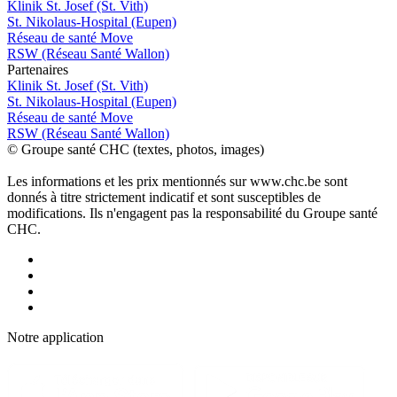
Klinik St. Josef (St. Vith)
St. Nikolaus-Hospital (Eupen)
Réseau de santé Move
RSW (Réseau Santé Wallon)
P
a
rtenai
r
es
Klinik St. Josef (St. Vith)
St. Nikolaus-Hospital (Eupen)
Réseau de santé Move
RSW (Réseau Santé Wallon)
© Groupe santé CHC (textes, photos, images)
Les informations et les prix mentionnés sur www.chc.be sont
donnés à titre strictement indicatif et sont susceptibles de
modifications. Ils n'engagent pas la responsabilité du Groupe santé
CHC.
Notre applic
a
tion