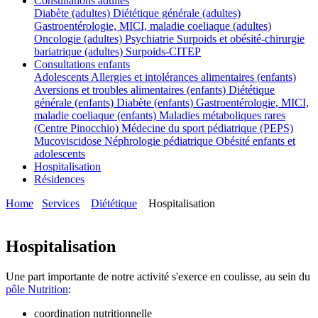
Consultations adultes
Diabète (adultes)
Diététique générale (adultes)
Gastroentérologie, MICI, maladie coeliaque (adultes)
Oncologie (adultes)
Psychiatrie
Surpoids et obésité-chirurgie
bariatrique (adultes)
Surpoids-CITEP
Consultations enfants
Adolescents
Allergies et intolérances alimentaires (enfants)
Aversions et troubles alimentaires (enfants)
Diététique
générale (enfants)
Diabète (enfants)
Gastroentérologie, MICI,
maladie coeliaque (enfants)
Maladies métaboliques rares
(Centre Pinocchio)
Médecine du sport pédiatrique (PEPS)
Mucoviscidose
Néphrologie pédiatrique
Obésité enfants et
adolescents
Hospitalisation
Résidences
Home
Services
Diététique
Hospitalisation
Hospitalisation
Une part importante de notre activité s'exerce en coulisse, au sein du
pôle Nutrition
:
coordination nutritionnelle