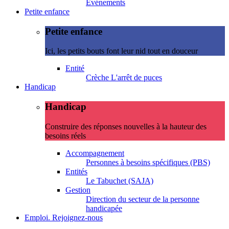
Evénements
Petite enfance
Petite enfance
Ici, les petits bouts font leur nid tout en douceur
Entité
Crèche L'arrêt de puces
Handicap
Handicap
Construire des réponses nouvelles à la hauteur des
besoins réels
Accompagnement
Personnes à besoins spécifiques (PBS)
Entités
Le Tabuchet (SAJA)
Gestion
Direction du secteur de la personne
handicapée
Emploi. Rejoignez-nous