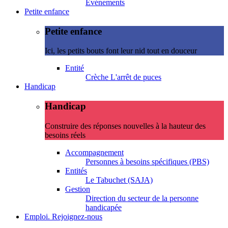
Evénements
Petite enfance
Petite enfance
Ici, les petits bouts font leur nid tout en douceur
Entité
Crèche L'arrêt de puces
Handicap
Handicap
Construire des réponses nouvelles à la hauteur des
besoins réels
Accompagnement
Personnes à besoins spécifiques (PBS)
Entités
Le Tabuchet (SAJA)
Gestion
Direction du secteur de la personne
handicapée
Emploi. Rejoignez-nous