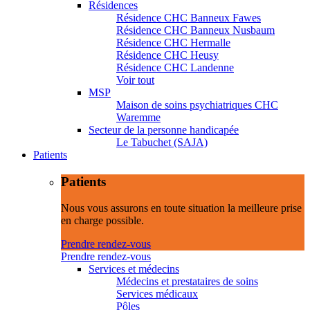
Résidences
Résidence CHC Banneux Fawes
Résidence CHC Banneux Nusbaum
Résidence CHC Hermalle
Résidence CHC Heusy
Résidence CHC Landenne
Voir tout
MSP
Maison de soins psychiatriques CHC
Waremme
Secteur de la personne handicapée
Le Tabuchet (SAJA)
Patients
Patients
Nous vous assurons en toute situation la meilleure prise
en charge possible.
Prendre rendez-vous
Prendre rendez-vous
Services et médecins
Médecins et prestataires de soins
Services médicaux
Pôles