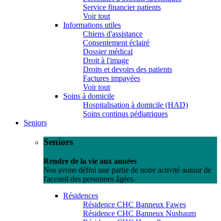
Service financier patients
Voir tout
Informations utiles
Chiens d'assistance
Consentement éclairé
Dossier médical
Droit à l'image
Droits et devoirs des patients
Factures impayées
Voir tout
Soins à domicile
Hospitalisation à domicile (HAD)
Soins continus pédiatriques
Seniors
Seniors
Rendre de la vie aux années
Nos avons défini une partie de notre activité autour de
l'accueil des personnes âgées.
Résidences
Résidence CHC Banneux Fawes
Résidence CHC Banneux Nusbaum