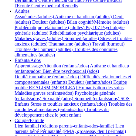
Bernalmont
Centre médical du Haut-Pré
Centre médical
l'Ecoute
Centre médical Remedis
Adultes
Assuétudes (adultes)
Autisme et handicap (adultes)
Deuil
(adultes)
Douleur (adultes)
Bilan cognitif/Mémoire (adultes)
Problématique relationnelle (adultes)
Psy107
Psychologie
générale (adultes)
Réhabilitation psychiatrique (adultes)
Maladies graves (adultes)
Sommeil (adultes)
Stress et troubles
anxieux (adultes)
Traumatisme (adultes)
Travail (burnout)
Troubles de l'humeur (adultes)
Troubles des conduites
alimentaires (adultes)
Enfants/Ados
Apprentissage/Attention (enfants/ados)
Autisme et handicap
(enfants/ados)
Bien-être psychosocial (ados)
Deuil/Traumatisme (enfants/ados)
Difficultés relationnelles et
comportementales (enfants)
Douleur (enfants/ados)
Equipe
mobile REALISM (MOBILEA)
Humanisation des soins
Maladies graves (enfants/ados)
Psychologie générale
(enfants/ados)
Sexualité (ados)
Sommeil (enfants/ados)
SOS
Enfants
Stress et troubles anxieux (enfants/ados)
Troubles des
conduites alimentaires (enfants/ados)
Troubles du
développement chez le petit enfant
Couple/Famille
Lien familial (relations parents-enfants-ados-famille)
Lien
parents-bébé
Périnatalité (PMA, grossesse, deuil périnatal)