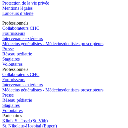
Protection de la vie privée
Mentions légales
Lanceurs d’alerte
Pro
f
essionn
e
ls
Collaborateurs CHC
Fournisseurs
Intervenants extérieurs
Médecins généralistes - Médecins/dentistes prescripteurs
Presse
Réseau pédiatrie
Stagiaires
Volontaires
Pro
f
essionn
e
ls
Collaborateurs CHC
Fournisseurs
Intervenants extérieurs
Médecins généralistes - Médecins/dentistes prescripteurs
Presse
Réseau pédiatrie
Stagiaires
Volontaires
P
a
rtenai
r
es
Klinik St. Josef (St. Vith)
St. Nikolaus-Hospital (Eupen)