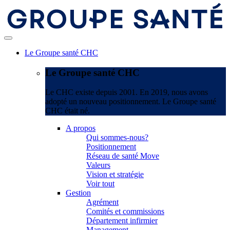
Le Groupe santé CHC
Le Groupe santé CHC
Le CHC existe depuis 2001. En 2019, nous avons
adopté un nouveau positionnement. Le Groupe santé
CHC était né.
A propos
Qui sommes-nous?
Positionnement
Réseau de santé Move
Valeurs
Vision et stratégie
Voir tout
Gestion
Agrément
Comités et commissions
Département infirmier
Management