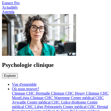
Espace Pro
Actualités
Agenda
Psychologie clinique
Explorer
Vue d'ensemble
Où nous trouver?
Clinique CHC Hermalle
Clinique CHC Heusy
Clinique CHC
MontLégia
Clinique CHC Waremme
Centre médical CHC
Aywaille
Centre médical CHC Grâce-Hollogne
Centre
médical CHC Liège Prémontrés
Centre médical CHC Herstal