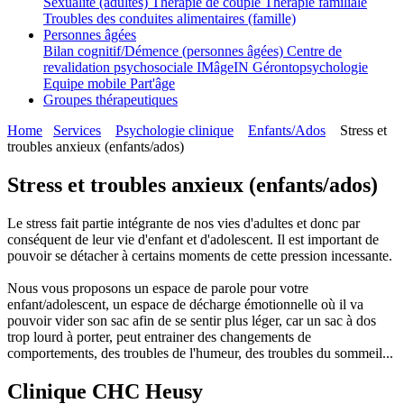
Sexualité (adultes)
Thérapie de couple
Thérapie familiale
Troubles des conduites alimentaires (famille)
Personnes âgées
Bilan cognitif/Démence (personnes âgées)
Centre de
revalidation psychosociale IMâgeIN
Gérontopsychologie
Equipe mobile Part'âge
Groupes thérapeutiques
Home
Services
Psychologie clinique
Enfants/Ados
Stress et
troubles anxieux (enfants/ados)
Stress et troubles anxieux (enfants/ados)
Le stress fait partie intégrante de nos vies d'adultes et donc par
conséquent de leur vie d'enfant et d'adolescent. Il est important de
pouvoir se détacher à certains moments de cette pression incessante.
Nous vous proposons un espace de parole pour votre
enfant/adolescent, un espace de décharge émotionnelle où il va
pouvoir vider son sac afin de se sentir plus léger, car un sac à dos
trop lourd à porter, peut entrainer des changements de
comportements, des troubles de l'humeur, des troubles du sommeil...
Clinique CHC Heusy