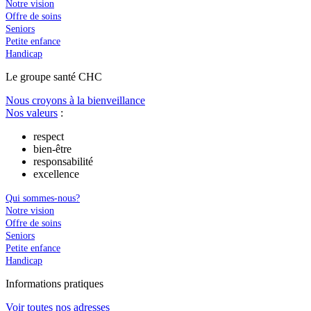
Notre vision
Offre de soins
Seniors
Petite enfance
Handicap
Le
g
roupe s
a
nté CHC
Nous croyons à la bienveillance
Nos valeurs
:
respect
bien-être
responsabilité
excellence
Qui sommes-nous?
Notre vision
Offre de soins
Seniors
Petite enfance
Handicap
In
f
ormations pra
t
iques
Voir toutes nos adresses