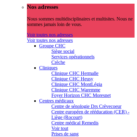
Nos adresses
Nous sommes multidisciplinaires et multisites. Nous ne
sommes jamais loin de vous.
Voir toutes nos adresses
Voir toutes nos adresses
Groupe CHC
Siège social
Services opérationnels
Crèche
Cliniques
Clinique CHC Hermalle
Clinique CHC Heusy
Clinique CHC MontLégia
Clinique CHC Waremme
Foyer Horizon CHC Moresnet
Centres médicaux
Centre de sénologie Drs Crèvecoeur
Centre européen de rééducation (CER) -
Liège (Rocourt)
Centre médical Remedis
Voir tout
Prises de sang