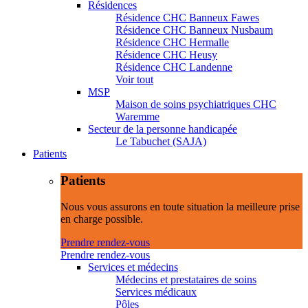
Résidences
Résidence CHC Banneux Fawes
Résidence CHC Banneux Nusbaum
Résidence CHC Hermalle
Résidence CHC Heusy
Résidence CHC Landenne
Voir tout
MSP
Maison de soins psychiatriques CHC
Waremme
Secteur de la personne handicapée
Le Tabuchet (SAJA)
Patients
Patients
Nous vous assurons en toute situation la meilleure prise
en charge possible.
Prendre rendez-vous
Prendre rendez-vous
Services et médecins
Médecins et prestataires de soins
Services médicaux
Pôles