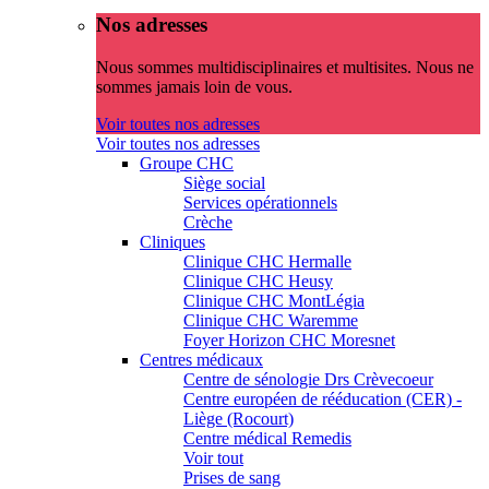
Nos adresses
Nous sommes multidisciplinaires et multisites. Nous ne
sommes jamais loin de vous.
Voir toutes nos adresses
Voir toutes nos adresses
Groupe CHC
Siège social
Services opérationnels
Crèche
Cliniques
Clinique CHC Hermalle
Clinique CHC Heusy
Clinique CHC MontLégia
Clinique CHC Waremme
Foyer Horizon CHC Moresnet
Centres médicaux
Centre de sénologie Drs Crèvecoeur
Centre européen de rééducation (CER) -
Liège (Rocourt)
Centre médical Remedis
Voir tout
Prises de sang