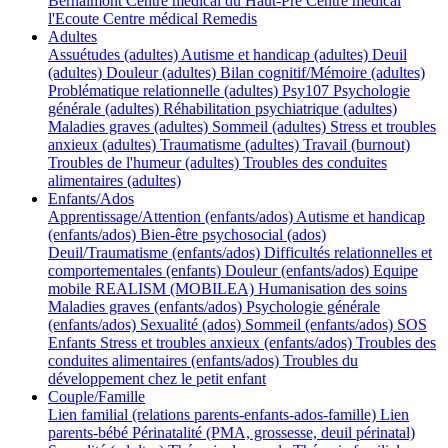
Bernalmont
Centre médical du Haut-Pré
Centre médical
l'Ecoute
Centre médical Remedis
Adultes
Assuétudes (adultes)
Autisme et handicap (adultes)
Deuil
(adultes)
Douleur (adultes)
Bilan cognitif/Mémoire (adultes)
Problématique relationnelle (adultes)
Psy107
Psychologie
générale (adultes)
Réhabilitation psychiatrique (adultes)
Maladies graves (adultes)
Sommeil (adultes)
Stress et troubles
anxieux (adultes)
Traumatisme (adultes)
Travail (burnout)
Troubles de l'humeur (adultes)
Troubles des conduites
alimentaires (adultes)
Enfants/Ados
Apprentissage/Attention (enfants/ados)
Autisme et handicap
(enfants/ados)
Bien-être psychosocial (ados)
Deuil/Traumatisme (enfants/ados)
Difficultés relationnelles et
comportementales (enfants)
Douleur (enfants/ados)
Equipe
mobile REALISM (MOBILEA)
Humanisation des soins
Maladies graves (enfants/ados)
Psychologie générale
(enfants/ados)
Sexualité (ados)
Sommeil (enfants/ados)
SOS
Enfants
Stress et troubles anxieux (enfants/ados)
Troubles des
conduites alimentaires (enfants/ados)
Troubles du
développement chez le petit enfant
Couple/Famille
Lien familial (relations parents-enfants-ados-famille)
Lien
parents-bébé
Périnatalité (PMA, grossesse, deuil périnatal)