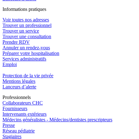
In
f
ormations pra
t
iques
Voir toutes nos adresses
Trouver un professionnel
Trouver un service
Trouver une consultation
Prendre RDV
Annuler un rendez-vous
Préparer votre hospitalisation
Services administratifs
Emploi​
Protection de la vie privée
Mentions légales
Lanceurs d’alerte
Pro
f
essionn
e
ls
Collaborateurs CHC
Fournisseurs
Intervenants extérieurs
Médecins généralistes - Médecins/dentistes prescripteurs
Presse
Réseau pédiatrie
Stagiaires