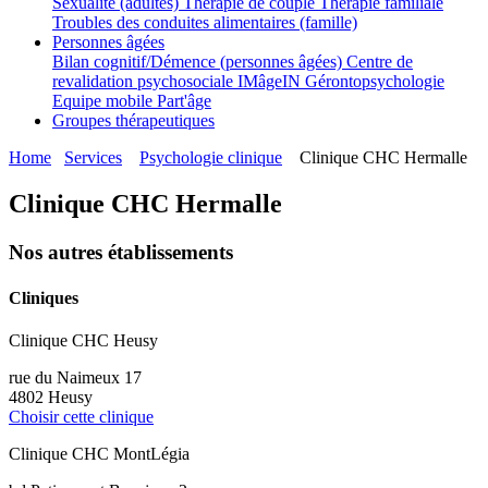
Sexualité (adultes)
Thérapie de couple
Thérapie familiale
Troubles des conduites alimentaires (famille)
Personnes âgées
Bilan cognitif/Démence (personnes âgées)
Centre de
revalidation psychosociale IMâgeIN
Gérontopsychologie
Equipe mobile Part'âge
Groupes thérapeutiques
Home
Services
Psychologie clinique
Clinique CHC Hermalle
Clinique CHC Hermalle
Nos autres établissements
Cliniques
Clinique CHC Heusy
rue du Naimeux 17
4802 Heusy
Choisir cette clinique
Clinique CHC MontLégia