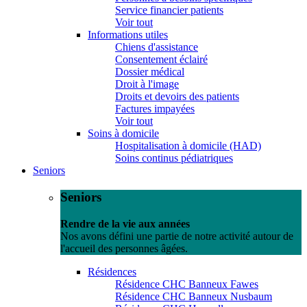
Service financier patients
Voir tout
Informations utiles
Chiens d'assistance
Consentement éclairé
Dossier médical
Droit à l'image
Droits et devoirs des patients
Factures impayées
Voir tout
Soins à domicile
Hospitalisation à domicile (HAD)
Soins continus pédiatriques
Seniors
Seniors
Rendre de la vie aux années
Nos avons défini une partie de notre activité autour de
l'accueil des personnes âgées.
Résidences
Résidence CHC Banneux Fawes
Résidence CHC Banneux Nusbaum