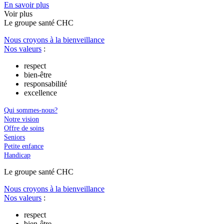
En savoir plus
Voir plus
Le
g
roupe s
a
nté CHC
Nous croyons à la bienveillance
Nos valeurs
:
respect
bien-être
responsabilité
excellence
Qui sommes-nous?
Notre vision
Offre de soins
Seniors
Petite enfance
Handicap
Le
g
roupe s
a
nté CHC
Nous croyons à la bienveillance
Nos valeurs
:
respect
bien-être