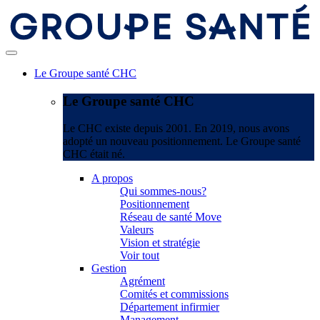
Le Groupe santé CHC
Le Groupe santé CHC
Le CHC existe depuis 2001. En 2019, nous avons
adopté un nouveau positionnement. Le Groupe santé
CHC était né.
A propos
Qui sommes-nous?
Positionnement
Réseau de santé Move
Valeurs
Vision et stratégie
Voir tout
Gestion
Agrément
Comités et commissions
Département infirmier
Management