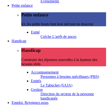
Evénements
Petite enfance
Petite enfance
Ici, les petits bouts font leur nid tout en douceur
Entité
Crèche L'arrêt de puces
Handicap
Handicap
Construire des réponses nouvelles à la hauteur des
besoins réels
Accompagnement
Personnes à besoins spécifiques (PBS)
Entités
Le Tabuchet (SAJA)
Gestion
Direction du secteur de la personne
handicapée
Emploi. Rejoignez-nous