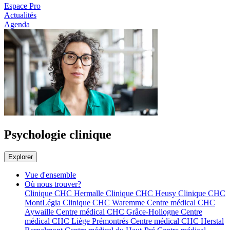
Espace Pro
Actualités
Agenda
Psychologie clinique
Explorer
Vue d'ensemble
Où nous trouver?
Clinique CHC Hermalle
Clinique CHC Heusy
Clinique CHC
MontLégia
Clinique CHC Waremme
Centre médical CHC
Aywaille
Centre médical CHC Grâce-Hollogne
Centre
médical CHC Liège Prémontrés
Centre médical CHC Herstal