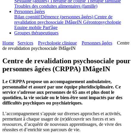
Sexualité (adultes)
Thérapie de couple
Thérapie familiale
Troubles des conduites alimentaires (famille)
Personnes âgées
Bilan cognitif/Démence (personnes âgées)
Centre de
revalidation psychosociale IMâgeIN
Gérontopsychologie
Equipe mobile Part'âge
Groupes thérapeutiques
Home
Services
Psychologie clinique
Personnes âgées
Centre
de revalidation psychosociale IMâgeIN
Centre de revalidation psychosociale pour
personnes âgées (CRPPA) IMâgeIN
Le CRPPA propose un accompagnement ambulatoire,
personnalisé et assuré par une équipe pluridisciplinaire. Ce
service s’adresse aux personnes de 65 ans et plus dont le
quotidien, la vie sociale ou le bien-être sont impactés par des
difficultés psychiques ou psychiatriques.
L’accompagnement s’appuie sur diverses approches et activités,
permettant à chaque usager de (re)découvrir ses forces et ses
ressources, d’acquérir de nouveaux apprentissages, de vivre des
réussites et d’enrichir son parcours de vie.