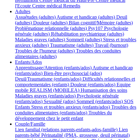
Bernalmont
Centre médical du Haut-Pré
Centre médical
l'Ecoute
Centre médical Remedis
Adultes
Assuétudes (adultes)
Autisme et handicap (adultes)
Deuil
(adultes)
Douleur (adultes)
Bilan cognitif/Mémoire (adultes)
Problématique relationnelle (adultes)
Psy107
Psychologie
générale (adultes)
Réhabilitation psychiatrique (adultes)
Maladies graves (adultes)
Sommeil (adultes)
Stress et troubles
anxieux (adultes)
Traumatisme (adultes)
Travail (burnout)
Troubles de l'humeur (adultes)
Troubles des conduites
alimentaires (adultes)
Enfants/Ados
Apprentissage/Attention (enfants/ados)
Autisme et handicap
(enfants/ados)
Bien-être psychosocial (ados)
Deuil/Traumatisme (enfants/ados)
Difficultés relationnelles et
comportementales (enfants)
Douleur (enfants/ados)
Equipe
mobile REALISM (MOBILEA)
Humanisation des soins
Maladies graves (enfants/ados)
Psychologie générale
(enfants/ados)
Sexualité (ados)
Sommeil (enfants/ados)
SOS
Enfants
Stress et troubles anxieux (enfants/ados)
Troubles des
conduites alimentaires (enfants/ados)
Troubles du
développement chez le petit enfant
Couple/Famille
Lien familial (relations parents-enfants-ados-famille)
Lien
parents-bébé
Périnatalité (PMA, grossesse, deuil périnatal)