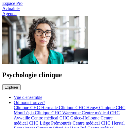
Espace Pro
Actualités
Agenda
Psychologie clinique
Explorer
Vue d'ensemble
Où nous trouver?
Clinique CHC Hermalle
Clinique CHC Heusy
Clinique CHC
MontLégia
Clinique CHC Waremme
Centre médical CHC
Aywaille
Centre médical CHC Grâce-Hollogne
Centre
médical CHC Liège Prémontrés
Centre médical CHC Herstal