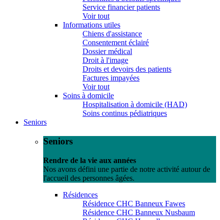
Service financier patients
Voir tout
Informations utiles
Chiens d'assistance
Consentement éclairé
Dossier médical
Droit à l'image
Droits et devoirs des patients
Factures impayées
Voir tout
Soins à domicile
Hospitalisation à domicile (HAD)
Soins continus pédiatriques
Seniors
Seniors
Rendre de la vie aux années
Nos avons défini une partie de notre activité autour de
l'accueil des personnes âgées.
Résidences
Résidence CHC Banneux Fawes
Résidence CHC Banneux Nusbaum