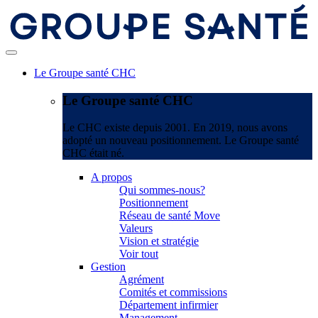
Le Groupe santé CHC
Le Groupe santé CHC
Le CHC existe depuis 2001. En 2019, nous avons
adopté un nouveau positionnement. Le Groupe santé
CHC était né.
A propos
Qui sommes-nous?
Positionnement
Réseau de santé Move
Valeurs
Vision et stratégie
Voir tout
Gestion
Agrément
Comités et commissions
Département infirmier
Management