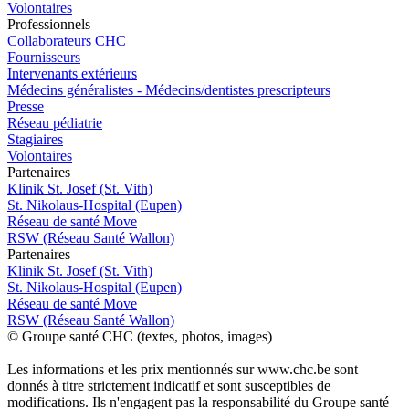
Volontaires
Pro
f
essionn
e
ls
Collaborateurs CHC
Fournisseurs
Intervenants extérieurs
Médecins généralistes - Médecins/dentistes prescripteurs
Presse
Réseau pédiatrie
Stagiaires
Volontaires
P
a
rtenai
r
es
Klinik St. Josef (St. Vith)
St. Nikolaus-Hospital (Eupen)
Réseau de santé Move
RSW (Réseau Santé Wallon)
P
a
rtenai
r
es
Klinik St. Josef (St. Vith)
St. Nikolaus-Hospital (Eupen)
Réseau de santé Move
RSW (Réseau Santé Wallon)
© Groupe santé CHC (textes, photos, images)
Les informations et les prix mentionnés sur www.chc.be sont
donnés à titre strictement indicatif et sont susceptibles de
modifications. Ils n'engagent pas la responsabilité du Groupe santé