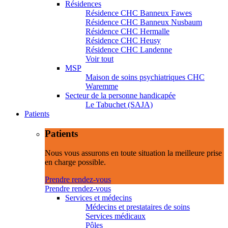
Résidences
Résidence CHC Banneux Fawes
Résidence CHC Banneux Nusbaum
Résidence CHC Hermalle
Résidence CHC Heusy
Résidence CHC Landenne
Voir tout
MSP
Maison de soins psychiatriques CHC
Waremme
Secteur de la personne handicapée
Le Tabuchet (SAJA)
Patients
Patients
Nous vous assurons en toute situation la meilleure prise
en charge possible.
Prendre rendez-vous
Prendre rendez-vous
Services et médecins
Médecins et prestataires de soins
Services médicaux
Pôles