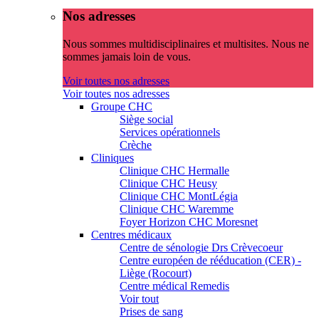
Nos adresses
Nous sommes multidisciplinaires et multisites. Nous ne
sommes jamais loin de vous.
Voir toutes nos adresses
Voir toutes nos adresses
Groupe CHC
Siège social
Services opérationnels
Crèche
Cliniques
Clinique CHC Hermalle
Clinique CHC Heusy
Clinique CHC MontLégia
Clinique CHC Waremme
Foyer Horizon CHC Moresnet
Centres médicaux
Centre de sénologie Drs Crèvecoeur
Centre européen de rééducation (CER) -
Liège (Rocourt)
Centre médical Remedis
Voir tout
Prises de sang