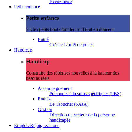
Evénements
Petite enfance
Petite enfance
Ici, les petits bouts font leur nid tout en douceur
Entité
Crèche L'arrêt de puces
Handicap
Handicap
Construire des réponses nouvelles à la hauteur des
besoins réels
Accompagnement
Personnes à besoins spécifiques (PBS)
Entités
Le Tabuchet (SAJA)
Gestion
Direction du secteur de la personne
handicapée
Emploi. Rejoignez-nous