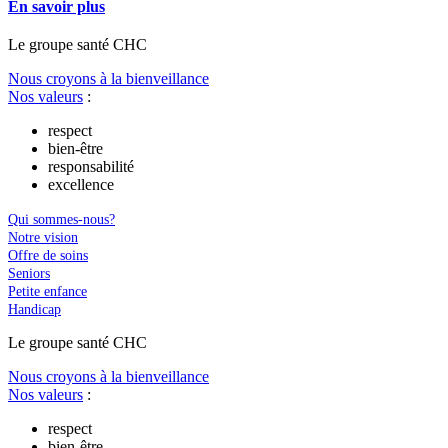
En savoir plus
Le
g
roupe s
a
nté CHC
Nous croyons à la bienveillance
Nos valeurs
:
respect
bien-être
responsabilité
excellence
Qui sommes-nous?
Notre vision
Offre de soins
Seniors
Petite enfance
Handicap
Le
g
roupe s
a
nté CHC
Nous croyons à la bienveillance
Nos valeurs
:
respect
bien-être