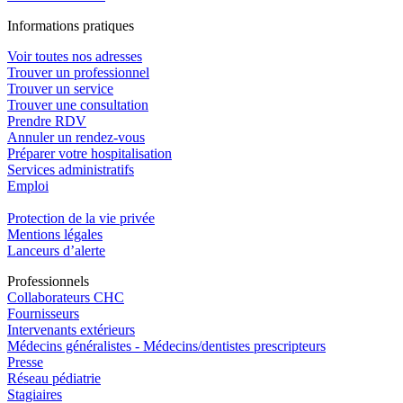
In
f
ormations pra
t
iques
Voir toutes nos adresses
Trouver un professionnel
Trouver un service
Trouver une consultation
Prendre RDV
Annuler un rendez-vous
Préparer votre hospitalisation
Services administratifs
Emploi​
Protection de la vie privée
Mentions légales
Lanceurs d’alerte
Pro
f
essionn
e
ls
Collaborateurs CHC
Fournisseurs
Intervenants extérieurs
Médecins généralistes - Médecins/dentistes prescripteurs
Presse
Réseau pédiatrie
Stagiaires