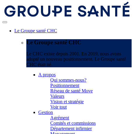
Le Groupe santé CHC
Le Groupe santé CHC
Le CHC existe depuis 2001. En 2019, nous avons
adopté un nouveau positionnement. Le Groupe santé
CHC était né.
A propos
Qui sommes-nous?
Positionnement
Réseau de santé Move
Valeurs
Vision et stratégie
Voir tout
Gestion
Agrément
Comités et commissions
Département infirmier
Management