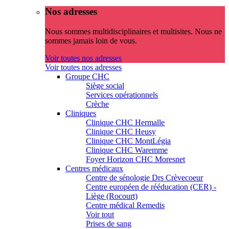
Nos adresses
Nous sommes multidisciplinaires et multisites. Nous ne
sommes jamais loin de vous.
Voir toutes nos adresses
Voir toutes nos adresses
Groupe CHC
Siège social
Services opérationnels
Crèche
Cliniques
Clinique CHC Hermalle
Clinique CHC Heusy
Clinique CHC MontLégia
Clinique CHC Waremme
Foyer Horizon CHC Moresnet
Centres médicaux
Centre de sénologie Drs Crèvecoeur
Centre européen de rééducation (CER) -
Liège (Rocourt)
Centre médical Remedis
Voir tout
Prises de sang