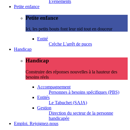
Evénements
Petite enfance
Petite enfance
Ici, les petits bouts font leur nid tout en douceur
Entité
Crèche L'arrêt de puces
Handicap
Handicap
Construire des réponses nouvelles à la hauteur des
besoins réels
Accompagnement
Personnes à besoins spécifiques (PBS)
Entités
Le Tabuchet (SAJA)
Gestion
Direction du secteur de la personne
handicapée
Emploi. Rejoignez-nous