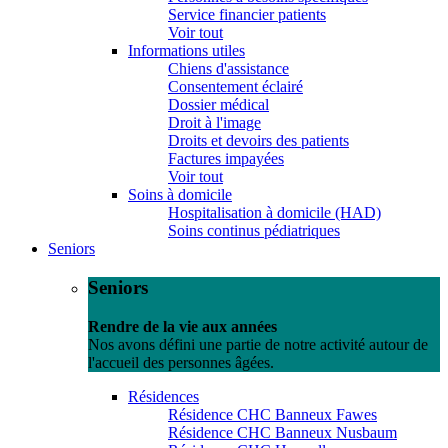
Service financier patients
Voir tout
Informations utiles
Chiens d'assistance
Consentement éclairé
Dossier médical
Droit à l'image
Droits et devoirs des patients
Factures impayées
Voir tout
Soins à domicile
Hospitalisation à domicile (HAD)
Soins continus pédiatriques
Seniors
Seniors
Rendre de la vie aux années
Nos avons défini une partie de notre activité autour de
l'accueil des personnes âgées.
Résidences
Résidence CHC Banneux Fawes
Résidence CHC Banneux Nusbaum