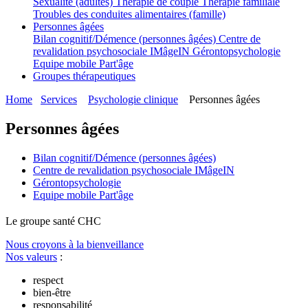
Sexualité (adultes)
Thérapie de couple
Thérapie familiale
Troubles des conduites alimentaires (famille)
Personnes âgées
Bilan cognitif/Démence (personnes âgées)
Centre de
revalidation psychosociale IMâgeIN
Gérontopsychologie
Equipe mobile Part'âge
Groupes thérapeutiques
Home
Services
Psychologie clinique
Personnes âgées
Personnes âgées
Bilan cognitif/Démence (personnes âgées)
Centre de revalidation psychosociale IMâgeIN
Gérontopsychologie
Equipe mobile Part'âge
Le
g
roupe s
a
nté CHC
Nous croyons à la bienveillance
Nos valeurs
:
respect
bien-être
responsabilité