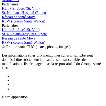
P
a
rtenai
r
es
Klinik St. Josef (St. Vith)
St. Nikolaus-Hospital (Eupen)
Réseau de santé Move
RSW (Réseau Santé Wallon)
P
a
rtenai
r
es
Klinik St. Josef (St. Vith)
St. Nikolaus-Hospital (Eupen)
Réseau de santé Move
RSW (Réseau Santé Wallon)
© Groupe santé CHC (textes, photos, images)
Les informations et les prix mentionnés sur www.chc.be sont
donnés à titre strictement indicatif et sont susceptibles de
modifications. Ils n'engagent pas la responsabilité du Groupe santé
CHC.
Notre applic
a
tion