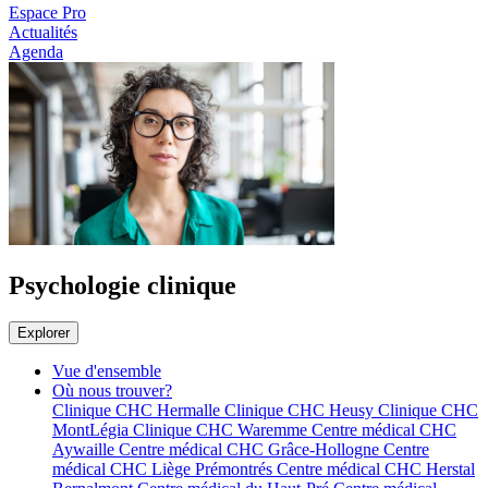
Espace Pro
Actualités
Agenda
Psychologie clinique
Explorer
Vue d'ensemble
Où nous trouver?
Clinique CHC Hermalle
Clinique CHC Heusy
Clinique CHC
MontLégia
Clinique CHC Waremme
Centre médical CHC
Aywaille
Centre médical CHC Grâce-Hollogne
Centre
médical CHC Liège Prémontrés
Centre médical CHC Herstal