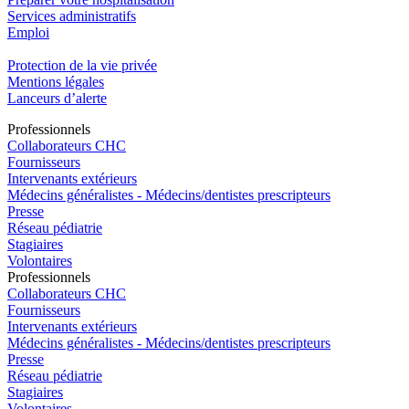
Services administratifs
Emploi​
Protection de la vie privée
Mentions légales
Lanceurs d’alerte
Pro
f
essionn
e
ls
Collaborateurs CHC
Fournisseurs
Intervenants extérieurs
Médecins généralistes - Médecins/dentistes prescripteurs
Presse
Réseau pédiatrie
Stagiaires
Volontaires
Pro
f
essionn
e
ls
Collaborateurs CHC
Fournisseurs
Intervenants extérieurs
Médecins généralistes - Médecins/dentistes prescripteurs
Presse
Réseau pédiatrie
Stagiaires
Volontaires