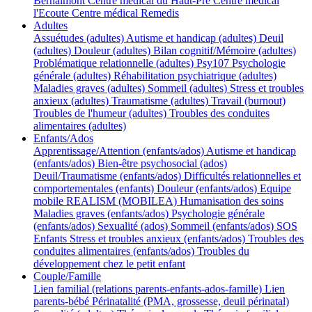
Bernalmont
Centre médical du Haut-Pré
Centre médical
l'Ecoute
Centre médical Remedis
Adultes
Assuétudes (adultes)
Autisme et handicap (adultes)
Deuil
(adultes)
Douleur (adultes)
Bilan cognitif/Mémoire (adultes)
Problématique relationnelle (adultes)
Psy107
Psychologie
générale (adultes)
Réhabilitation psychiatrique (adultes)
Maladies graves (adultes)
Sommeil (adultes)
Stress et troubles
anxieux (adultes)
Traumatisme (adultes)
Travail (burnout)
Troubles de l'humeur (adultes)
Troubles des conduites
alimentaires (adultes)
Enfants/Ados
Apprentissage/Attention (enfants/ados)
Autisme et handicap
(enfants/ados)
Bien-être psychosocial (ados)
Deuil/Traumatisme (enfants/ados)
Difficultés relationnelles et
comportementales (enfants)
Douleur (enfants/ados)
Equipe
mobile REALISM (MOBILEA)
Humanisation des soins
Maladies graves (enfants/ados)
Psychologie générale
(enfants/ados)
Sexualité (ados)
Sommeil (enfants/ados)
SOS
Enfants
Stress et troubles anxieux (enfants/ados)
Troubles des
conduites alimentaires (enfants/ados)
Troubles du
développement chez le petit enfant
Couple/Famille
Lien familial (relations parents-enfants-ados-famille)
Lien
parents-bébé
Périnatalité (PMA, grossesse, deuil périnatal)